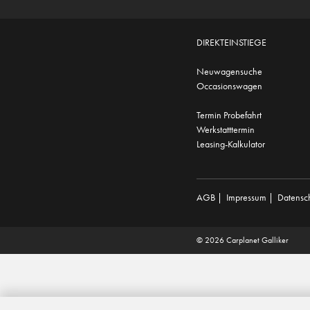
DIREKTEINSTIEGE
Neuwagensuche
Occasionswagen
Termin Probefahrt
Werkstatttermin
Leasing-Kalkulator
AGB
|
Impressum
|
Datensc
© 2026 Carplanet Galliker