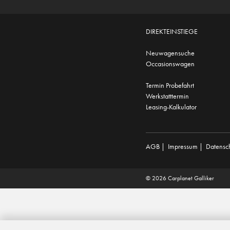
DIREKTEINSTIEGE
Neuwagensuche
Occasionswagen
Termin Probefahrt
Werkstatttermin
Leasing-Kalkulator
AGB
|
Impressum
|
Datensc
© 2026 Carplanet Galliker