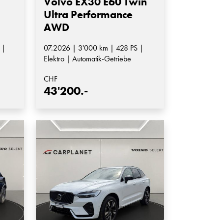
Volvo EX30 E60 Twin
Ultra Performance
AWD
 |
07.2026 | 3'000 km | 428 PS |
Elektro | Automatik-Getriebe
CHF
43'200.-