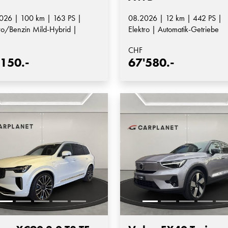
026 | 100 km | 163 PS |
08.2026 | 12 km | 442 PS |
ro/Benzin Mild-Hybrid |
Elektro | Automatik-Getriebe
matik-Getriebe
CHF
'150.-
67'580.-