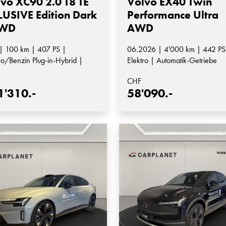
vo XC90 2.0 T8 TE
Volvo EX40 Twin
USIVE Edition Dark
Performance Ultra
WD
AWD
| 100 km | 407 PS |
06.2026 | 4'000 km | 442 PS
ro/Benzin Plug-in-Hybrid |
Elektro | Automatik-Getriebe
matik-Getriebe
CHF
1'310.-
58'090.-