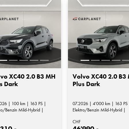
lvo XC40 2.0 B3 MH
Volvo XC40 2.0 B3
s Dark
Plus Dark
026 | 100 km | 163 PS |
07.2026 | 4'000 km | 163 PS 
ro/Benzin Mild-Hybrid |
Elektro/Benzin Mild-Hybrid |
matik-Getriebe
Automatik-Getriebe
CHF
'310.-
46'990.-