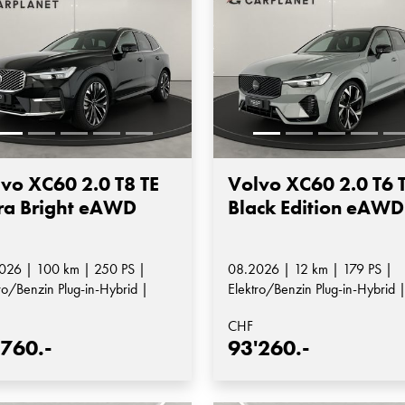
vo XC60 2.0 T8 TE
Volvo XC60 2.0 T6 
ra Bright eAWD
Black Edition eAWD
026 | 100 km | 250 PS |
08.2026 | 12 km | 179 PS |
ro/Benzin Plug-in-Hybrid |
Elektro/Benzin Plug-in-Hybrid 
matik-Getriebe
Automatik-Getriebe
CHF
'760.-
93'260.-