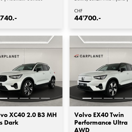
Automatik-Getriebe
CHF
'740.-
44'700.-
lvo XC40 2.0 B3 MH
Volvo EX40 Twin
s Dark
Performance Ultra
AWD