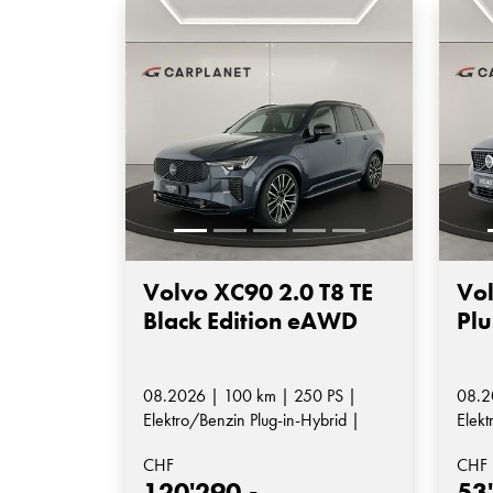
Volvo XC90 2.0 T8 TE
Vo
Black Edition eAWD
Plu
08.2026 | 100 km | 250 PS |
08.2
Elektro/Benzin Plug-in-Hybrid |
Elekt
Automatik-Getriebe
Auto
CHF
CHF
120'290.-
53