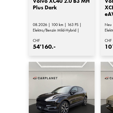
Volvo XC40 2.0 B3 MH
Vol
Plus Dark
XCL
eA
08.2026 | 100 km | 163 PS |
Neu 
Elektro/Benzin Mild-Hybrid |
Elekt
Automatik-Getriebe
Auto
CHF
CHF
54'160.-
10