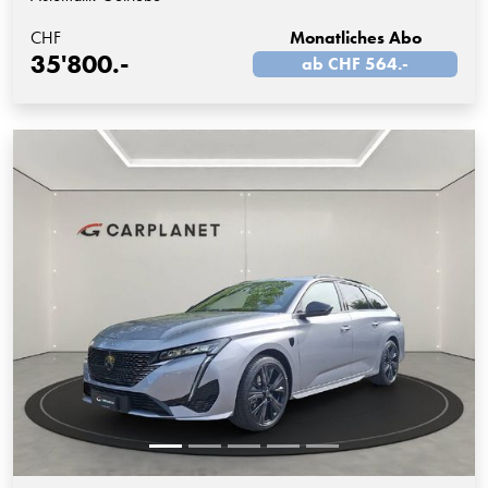
CHF
Monatliches Abo
35'800.-
ab CHF 564.-