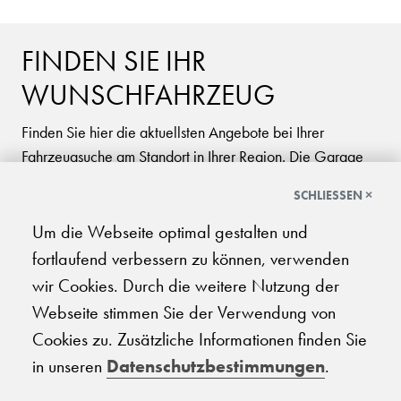
FINDEN SIE IHR
WUNSCHFAHRZEUG
Finden Sie hier die aktuellsten Angebote bei Ihrer
Fahrzeugsuche am Standort in Ihrer Region. Die Garage
Galliker Gruppe ist Ihr kompetenter Marken-Händler: Ob
SCHLIESSEN ×
SUV, Limousine oder Kleinwagen, ob Sondermodelle für
Neuwagen oder Occasionen aller Marken. Die Garage
Um die Webseite optimal gestalten und
Galliker Gruppe ist in Ihrer Region an 18 Standorten für
fortlaufend verbessern zu können, verwenden
Sie vertreten - Garantie und Zuverlässigkeit sind unser
wir Cookies. Durch die weitere Nutzung der
Versprechen an Sie!
Webseite stimmen Sie der Verwendung von
Cookies zu. Zusätzliche Informationen finden Sie
in unseren
Datenschutzbestimmungen
.