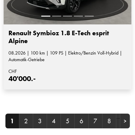
Renault Symbioz 1.8 E-Tech esprit
Alpine
08.2026 | 100 km | 109 PS | Elektro/Benzin Voll-Hybrid |
Automatik-Getriebe
CHF
40'000.-
…
1
2
3
4
5
6
7
8