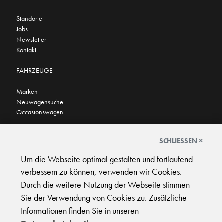
Standorte
Jobs
Newsletter
Kontakt
FAHRZEUGE
Marken
Neuwagensuche
Occasionswagen
FINDEN SIE UNS AUCH HIER
SCHLIESSEN ×
Um die Webseite optimal gestalten und fortlaufend
verbessern zu können, verwenden wir Cookies.
Durch die weitere Nutzung der Webseite stimmen
Sie der Verwendung von Cookies zu. Zusätzliche
AGB
|
Impressum
|
Datenschutz
|
Support
Informationen finden Sie in unseren