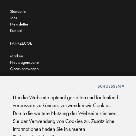
Standorte
Jobs
Newsletter
Kontakt
FAHRZEUGE
Marken
Neuwagensuche
Occasionswagen
FINDEN SIE UNS AUCH HIER
SCHLIESSEN ×
Um die Webseite optimal gestalten und fortlaufend
verbessern zu können, verwenden wir Cookies.
Durch die weitere Nutzung der Webseite stimmen
Sie der Verwendung von Cookies zu. Zusätzliche
AGB
|
Impressum
|
Datenschutz
|
Support
Informationen finden Sie in unseren