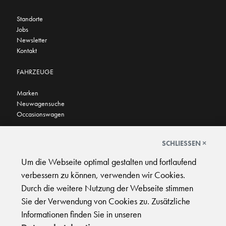
Standorte
Jobs
Newsletter
Kontakt
FAHRZEUGE
Marken
Neuwagensuche
Occasionswagen
FINDEN SIE UNS AUCH HIER
SCHLIESSEN ×
Um die Webseite optimal gestalten und fortlaufend
verbessern zu können, verwenden wir Cookies.
Durch die weitere Nutzung der Webseite stimmen
Sie der Verwendung von Cookies zu. Zusätzliche
AGB
|
Impressum
|
Datenschutz
|
Support
Informationen finden Sie in unseren