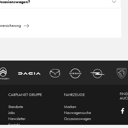
 Occasionswagen?
oversicherung
FIND
CARPLANET GRUPPE
FAHRZEUGE
AUCH
Standorte
Marken
Jobs
Neuwagensuche
Newsletter
Occasionswagen
Kontakt