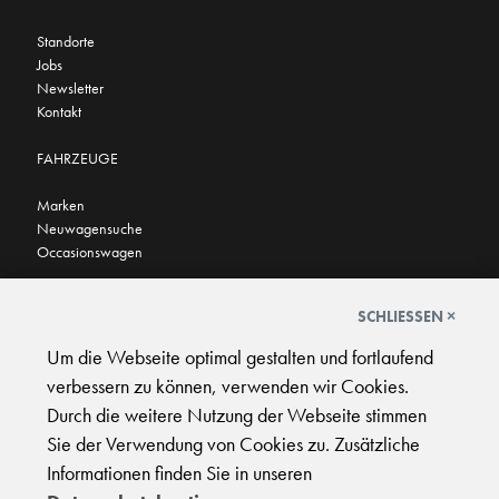
Standorte
Jobs
Newsletter
Kontakt
FAHRZEUGE
Marken
Neuwagensuche
Occasionswagen
FINDEN SIE UNS AUCH HIER
SCHLIESSEN ×
Um die Webseite optimal gestalten und fortlaufend
verbessern zu können, verwenden wir Cookies.
Durch die weitere Nutzung der Webseite stimmen
Sie der Verwendung von Cookies zu. Zusätzliche
AGB
|
Impressum
|
Datenschutz
|
Support
Informationen finden Sie in unseren