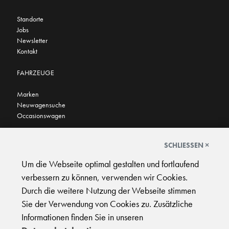
Standorte
Jobs
Newsletter
Kontakt
FAHRZEUGE
Marken
Neuwagensuche
Occasionswagen
FINDEN SIE UNS AUCH HIER
SCHLIESSEN ×
Um die Webseite optimal gestalten und fortlaufend
verbessern zu können, verwenden wir Cookies.
Durch die weitere Nutzung der Webseite stimmen
Sie der Verwendung von Cookies zu. Zusätzliche
AGB
|
Impressum
|
Datenschutz
|
Support
Informationen finden Sie in unseren