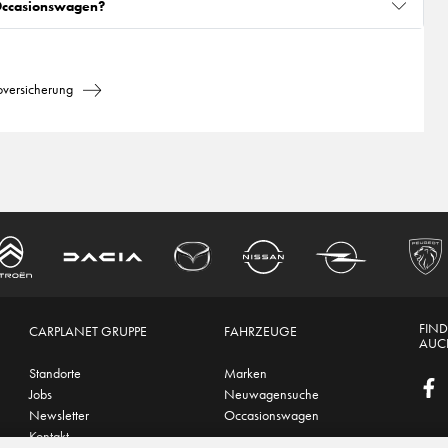
 Occasionswagen?
oversicherung
FIND
CARPLANET GRUPPE
FAHRZEUGE
AUCH
Standorte
Marken
Jobs
Neuwagensuche
Newsletter
Occasionswagen
Kontakt