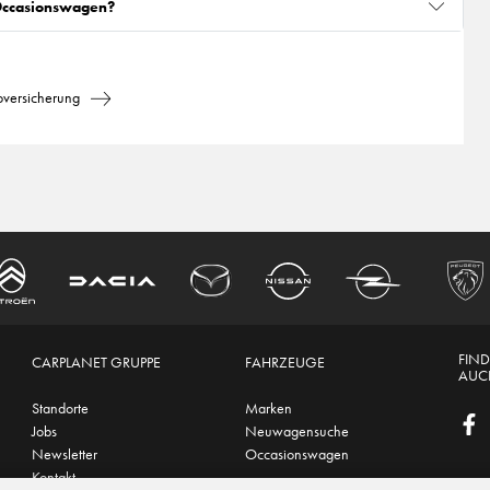
 Occasionswagen?
oversicherung
FIND
CARPLANET GRUPPE
FAHRZEUGE
AUCH
Standorte
Marken
Jobs
Neuwagensuche
Newsletter
Occasionswagen
Kontakt