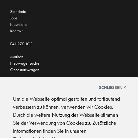
Standorte
Jobs
Newsletter
Kontakt
FAHRZEUGE
Marken
Neuwagensuche
Occasionswagen
FINDEN SIE UNS AUCH HIER
SCHLIESSEN ×
Um die Webseite optimal gestalten und fortlaufend
verbessern zu können, verwenden wir Cookies.
Durch die weitere Nutzung der Webseite stimmen
Sie der Verwendung von Cookies zu. Zusätzliche
AGB
|
Impressum
|
Datenschutz
|
Support
Informationen finden Sie in unseren