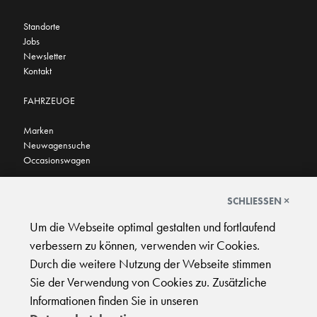
Standorte
Jobs
Newsletter
Kontakt
FAHRZEUGE
Marken
Neuwagensuche
Occasionswagen
FINDEN SIE UNS AUCH HIER
SCHLIESSEN ×
Um die Webseite optimal gestalten und fortlaufend
verbessern zu können, verwenden wir Cookies.
Durch die weitere Nutzung der Webseite stimmen
Sie der Verwendung von Cookies zu. Zusätzliche
AGB
|
Impressum
|
Datenschutz
|
Support
Informationen finden Sie in unseren