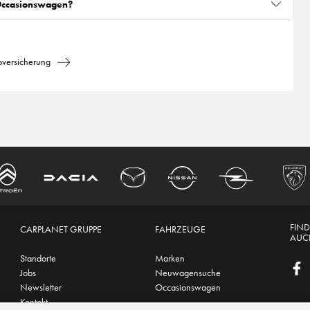
 Occasionswagen?
oversicherung
FIND
CARPLANET GRUPPE
FAHRZEUGE
AUCH
Standorte
Marken
Jobs
Neuwagensuche
Newsletter
Occasionswagen
Kontakt