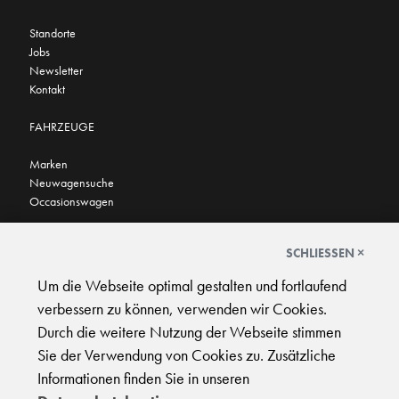
Standorte
Jobs
Newsletter
Kontakt
FAHRZEUGE
Marken
Neuwagensuche
Occasionswagen
FINDEN SIE UNS AUCH HIER
SCHLIESSEN ×
Um die Webseite optimal gestalten und fortlaufend
verbessern zu können, verwenden wir Cookies.
Durch die weitere Nutzung der Webseite stimmen
Sie der Verwendung von Cookies zu. Zusätzliche
AGB
|
Impressum
|
Datenschutz
|
Support
Informationen finden Sie in unseren