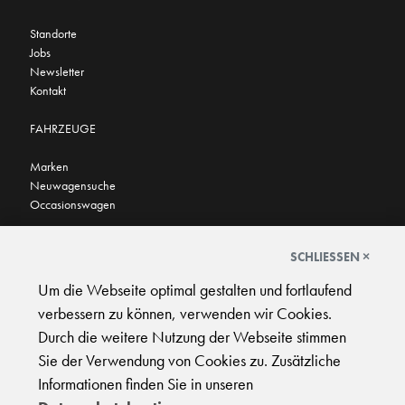
Standorte
Jobs
Newsletter
Kontakt
FAHRZEUGE
Marken
Neuwagensuche
Occasionswagen
FINDEN SIE UNS AUCH HIER
SCHLIESSEN ×
Um die Webseite optimal gestalten und fortlaufend
verbessern zu können, verwenden wir Cookies.
Durch die weitere Nutzung der Webseite stimmen
Sie der Verwendung von Cookies zu. Zusätzliche
AGB
|
Impressum
|
Datenschutz
|
Support
Informationen finden Sie in unseren