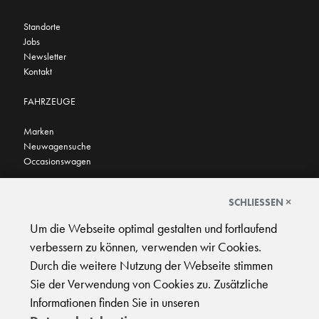
Standorte
Jobs
Newsletter
Kontakt
FAHRZEUGE
Marken
Neuwagensuche
Occasionswagen
FINDEN SIE UNS AUCH HIER
SCHLIESSEN ×
Um die Webseite optimal gestalten und fortlaufend
verbessern zu können, verwenden wir Cookies.
Durch die weitere Nutzung der Webseite stimmen
Sie der Verwendung von Cookies zu. Zusätzliche
AGB
|
Impressum
|
Datenschutz
|
Support
Informationen finden Sie in unseren