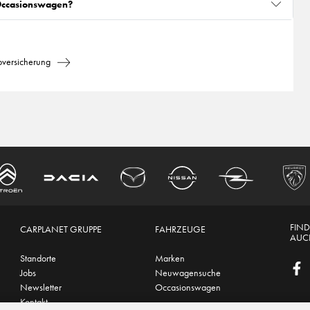
 Occasionswagen?
oversicherung
FIND
CARPLANET GRUPPE
FAHRZEUGE
AUCH
Standorte
Marken
Jobs
Neuwagensuche
Newsletter
Occasionswagen
Kontakt