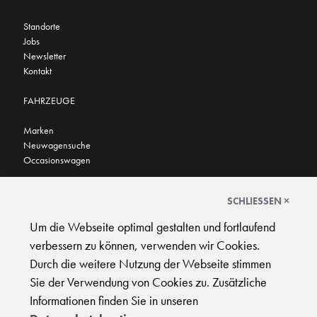
Standorte
Jobs
Newsletter
Kontakt
FAHRZEUGE
Marken
Neuwagensuche
Occasionswagen
FINDEN SIE UNS AUCH HIER
SCHLIESSEN ×
Um die Webseite optimal gestalten und fortlaufend
verbessern zu können, verwenden wir Cookies.
Durch die weitere Nutzung der Webseite stimmen
Sie der Verwendung von Cookies zu. Zusätzliche
AGB
|
Impressum
|
Datenschutz
|
Support
Informationen finden Sie in unseren