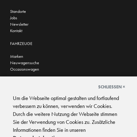
Standorte
Jobs
Newsletter
Kontakt
FAHRZEUGE
Marken
Neuwagensuche
Occasionswagen
FINDEN SIE UNS AUCH HIER
SCHLIESSEN ×
Um die Webseite optimal gestalten und fortlaufend
verbessern zu können, verwenden wir Cookies.
Durch die weitere Nutzung der Webseite stimmen
Sie der Verwendung von Cookies zu. Zusätzliche
AGB
|
Impressum
|
Datenschutz
|
Support
Informationen finden Sie in unseren