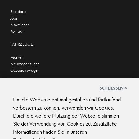
Standorte
Jobs
Newsletter
Kontakt
FAHRZEUGE
Marken
Neuwagensuche
Occasionswagen
FINDEN SIE UNS AUCH HIER
SCHLIESSEN ×
Um die Webseite optimal gestalten und fortlaufend
verbessern zu können, verwenden wir Cookies.
Durch die weitere Nutzung der Webseite stimmen
Sie der Verwendung von Cookies zu. Zusätzliche
AGB
|
Impressum
|
Datenschutz
|
Support
Informationen finden Sie in unseren