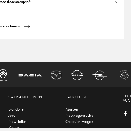
 Occasionswagen?
oversicherung
FIND
CARPLANET GRUPPE
FAHRZEUGE
AUCH
Standorte
Marken
Jobs
Neuwagensuche
Newsletter
Occasionswagen
Kontakt