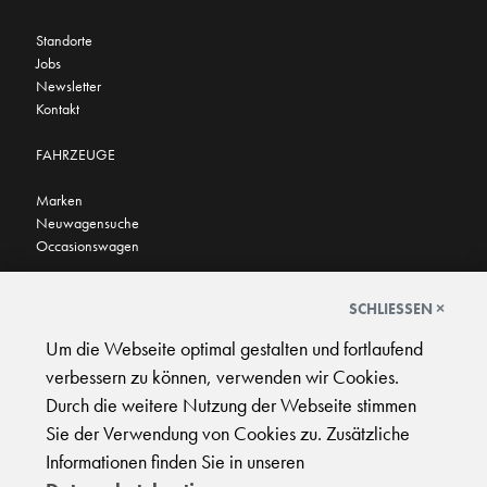
Standorte
Jobs
Newsletter
Kontakt
FAHRZEUGE
Marken
Neuwagensuche
Occasionswagen
FINDEN SIE UNS AUCH HIER
SCHLIESSEN ×
Um die Webseite optimal gestalten und fortlaufend
verbessern zu können, verwenden wir Cookies.
Durch die weitere Nutzung der Webseite stimmen
Sie der Verwendung von Cookies zu. Zusätzliche
AGB
|
Impressum
|
Datenschutz
|
Support
Informationen finden Sie in unseren