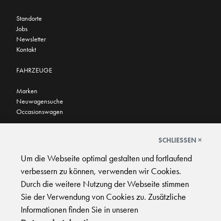
Standorte
Jobs
Newsletter
Kontakt
FAHRZEUGE
Marken
Neuwagensuche
Occasionswagen
FINDEN SIE UNS AUCH HIER
SCHLIESSEN ×
Um die Webseite optimal gestalten und fortlaufend
verbessern zu können, verwenden wir Cookies.
Durch die weitere Nutzung der Webseite stimmen
Sie der Verwendung von Cookies zu. Zusätzliche
AGB
|
Impressum
|
Datenschutz
|
Support
Informationen finden Sie in unseren