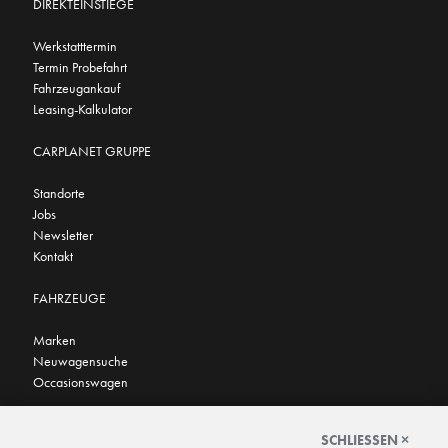
DIREKTEINSTIEGE
Werkstatttermin
Termin Probefahrt
Fahrzeugankauf
Leasing-Kalkulator
CARPLANET GRUPPE
Standorte
Jobs
Newsletter
Kontakt
FAHRZEUGE
Marken
Neuwagensuche
Occasionswagen
FINDEN SIE UNS AUCH HIER
SCHLIESSEN ×