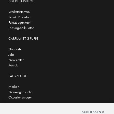
DIREKTEINSTIEGE
Werkstatttermin
Termin Probefahrt
Fahrzeugankauf
Leasing-Kalkulator
CARPLANET GRUPPE
Standorte
Jobs
Newsletter
Kontakt
FAHRZEUGE
Marken
Neuwagensuche
Occasionswagen
FINDEN SIE UNS AUCH HIER
SCHLIESSEN ×