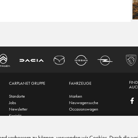
FIND
CARPLANET GRUPPE
FAHRZEUGE
AUCH
Standorte
Marken
Jobs
Neuwagensuche
Newsletter
Occasionswagen
Kontakt
hutz
|
Support
fend verbessern zu können, verwenden wir Cookies. Durch die we