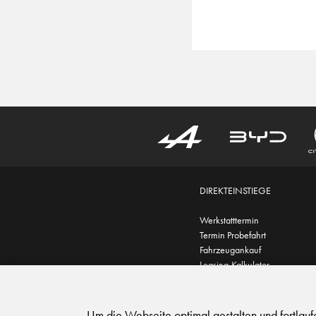
DIREKTEINSTIEGE
Werkstatttermin
Termin Probefahrt
Fahrzeugankauf
Leasing-Kalkulator
AGB
|
Impressum
|
Datensc
Um die Webseite optimal gestalten und fortlau