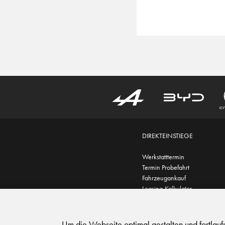
DIREKTEINSTIEGE
Werkstatttermin
Termin Probefahrt
Fahrzeugankauf
Leasing-Kalkulator
AGB
|
Impressum
|
Datensc
Um die Webseite optimal gestalten und fortlau