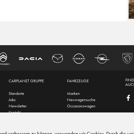
FIND
CARPLANET GRUPPE
FAHRZEUGE
AUCH
Standorte
Marken
Jobs
Neuwagensuche
Newsletter
Occasionswagen
Kontakt
hutz
|
Support
fend verbessern zu können, verwenden wir Cookies. Durch die we