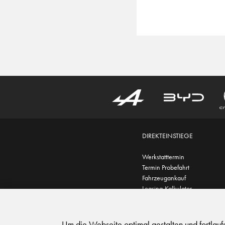
DIREKTEINSTIEGE
Werkstatttermin
Termin Probefahrt
Fahrzeugankauf
Leasing-Kalkulator
AGB
|
Impressum
|
Datensc
Um die Webseite optimal gestalten und fortlau