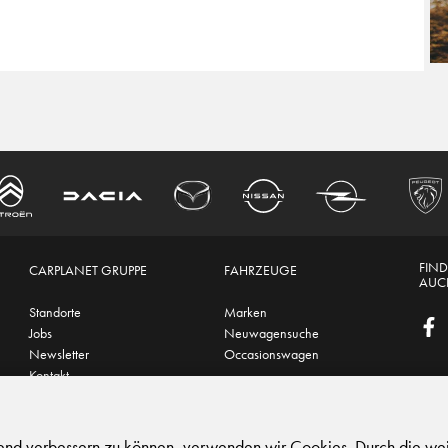
FIND
CARPLANET GRUPPE
FAHRZEUGE
AUCH
Standorte
Marken
Jobs
Neuwagensuche
Newsletter
Occasionswagen
Kontakt
hutz
|
Support
fend verbessern zu können, verwenden wir Cookies. Durch die we