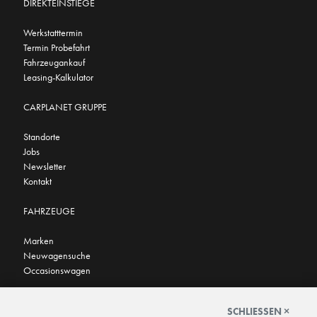
DIREKTEINSTIEGE
Werkstatttermin
Termin Probefahrt
Fahrzeugankauf
Leasing-Kalkulator
CARPLANET GRUPPE
Standorte
Jobs
Newsletter
Kontakt
FAHRZEUGE
Marken
Neuwagensuche
Occasionswagen
FINDEN SIE UNS AUCH HIER
SCHLIESSEN ×