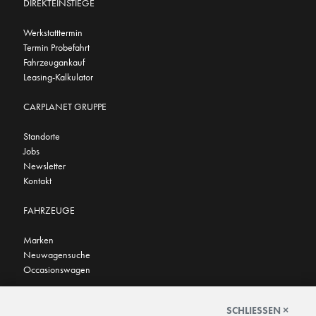
DIREKTEINSTIEGE
Werkstatttermin
Termin Probefahrt
Fahrzeugankauf
Leasing-Kalkulator
CARPLANET GRUPPE
Standorte
Jobs
Newsletter
Kontakt
FAHRZEUGE
Marken
Neuwagensuche
Occasionswagen
FINDEN SIE UNS AUCH HIER
SCHLIESSEN ×