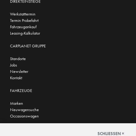
DIREKTEINSTIEGE
Werkstatttermin
Termin Probefahrt
Fahrzeugankauf
Leasing-Kalkulator
CARPLANET GRUPPE
Standorte
Jobs
Newsletter
Kontakt
FAHRZEUGE
Marken
Neuwagensuche
Occasionswagen
FINDEN SIE UNS AUCH HIER
SCHLIESSEN ×