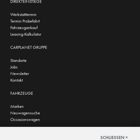
DIREKTEINSTIEGE
Werkstatttermin
Termin Probefahrt
Fahrzeugankauf
Leasing-Kalkulator
CARPLANET GRUPPE
Standorte
Jobs
Newsletter
Kontakt
FAHRZEUGE
Marken
Neuwagensuche
Occasionswagen
FINDEN SIE UNS AUCH HIER
SCHLIESSEN ×