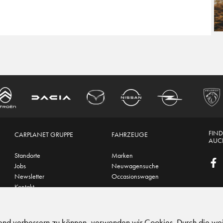
FIND
CARPLANET GRUPPE
FAHRZEUGE
AUCH
Standorte
Marken
Jobs
Neuwagensuche
Newsletter
Occasionswagen
Kontakt
hutz
|
Support
fend verbessern zu können, verwenden wir Cookies. Durch die we