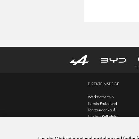
DIREKTEINSTIEGE
Werkstatttermin
Termin Probefahrt
Fahrzeugankauf
Leasing-Kalkulator
AGB
|
Impressum
|
Datensc
Um die Webseite optimal gestalten und fortlau