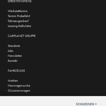
DIREKTEINSTIEGE
Werkstatttermin
Termin Probefahrt
Fahrzeugankauf
Leasing-Kalkulator
CARPLANET GRUPPE
Standorte
Jobs
Newsletter
Kontakt
FAHRZEUGE
Marken
Neuwagensuche
Occasionswagen
FINDEN SIE UNS AUCH HIER
SCHLIESSEN ×