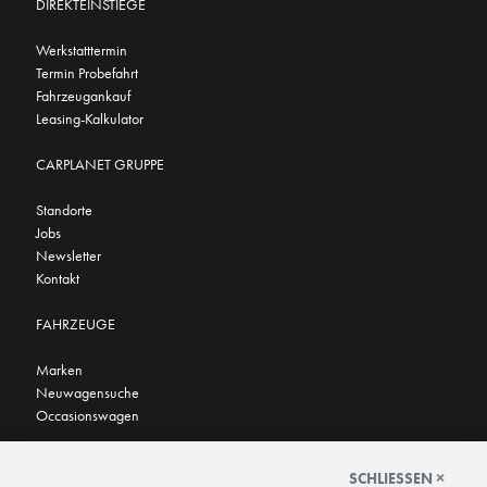
DIREKTEINSTIEGE
Werkstatttermin
Termin Probefahrt
Fahrzeugankauf
Leasing-Kalkulator
CARPLANET GRUPPE
Standorte
Jobs
Newsletter
Kontakt
FAHRZEUGE
Marken
Neuwagensuche
Occasionswagen
FINDEN SIE UNS AUCH HIER
SCHLIESSEN ×