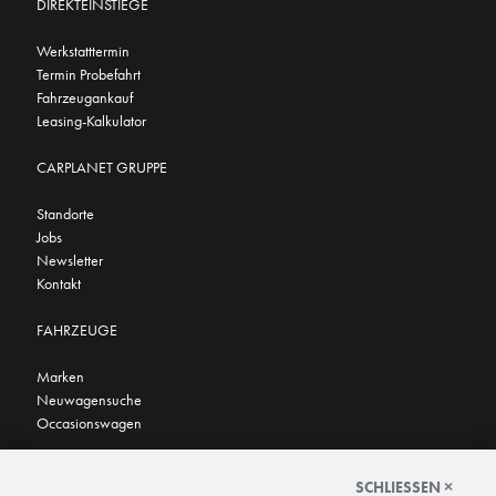
DIREKTEINSTIEGE
Werkstatttermin
Termin Probefahrt
Fahrzeugankauf
Leasing-Kalkulator
CARPLANET GRUPPE
Standorte
Jobs
Newsletter
Kontakt
FAHRZEUGE
Marken
Neuwagensuche
Occasionswagen
FINDEN SIE UNS AUCH HIER
SCHLIESSEN ×