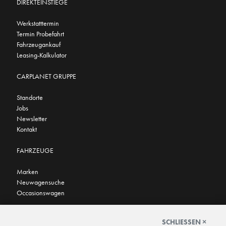
DIREKTEINSTIEGE
Werkstatttermin
Termin Probefahrt
Fahrzeugankauf
Leasing-Kalkulator
CARPLANET GRUPPE
Standorte
Jobs
Newsletter
Kontakt
FAHRZEUGE
Marken
Neuwagensuche
Occasionswagen
FINDEN SIE UNS AUCH HIER
SCHLIESSEN ×