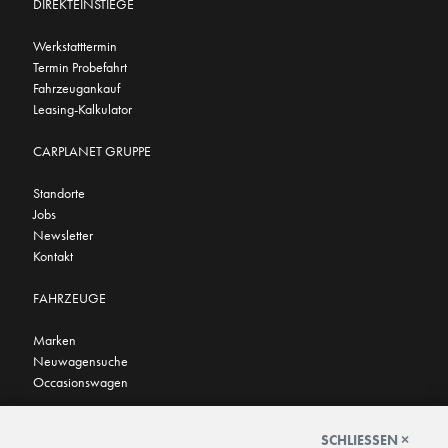
DIREKTEINSTIEGE
Werkstatttermin
Termin Probefahrt
Fahrzeugankauf
Leasing-Kalkulator
CARPLANET GRUPPE
Standorte
Jobs
Newsletter
Kontakt
FAHRZEUGE
Marken
Neuwagensuche
Occasionswagen
FINDEN SIE UNS AUCH HIER
SCHLIESSEN ×