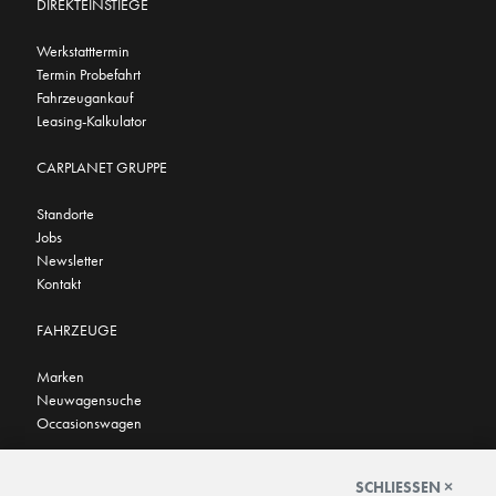
DIREKTEINSTIEGE
Werkstatttermin
Termin Probefahrt
Fahrzeugankauf
Leasing-Kalkulator
CARPLANET GRUPPE
Standorte
Jobs
Newsletter
Kontakt
FAHRZEUGE
Marken
Neuwagensuche
Occasionswagen
FINDEN SIE UNS AUCH HIER
SCHLIESSEN ×