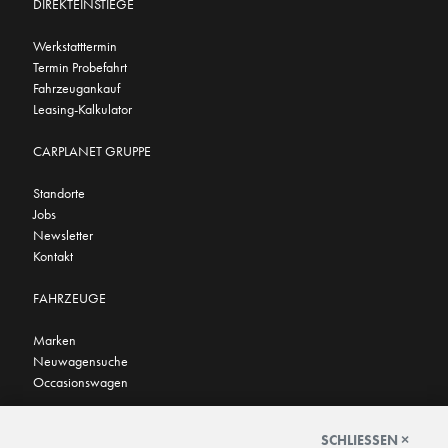
DIREKTEINSTIEGE
Werkstatttermin
Termin Probefahrt
Fahrzeugankauf
Leasing-Kalkulator
CARPLANET GRUPPE
Standorte
Jobs
Newsletter
Kontakt
FAHRZEUGE
Marken
Neuwagensuche
Occasionswagen
FINDEN SIE UNS AUCH HIER
SCHLIESSEN ×