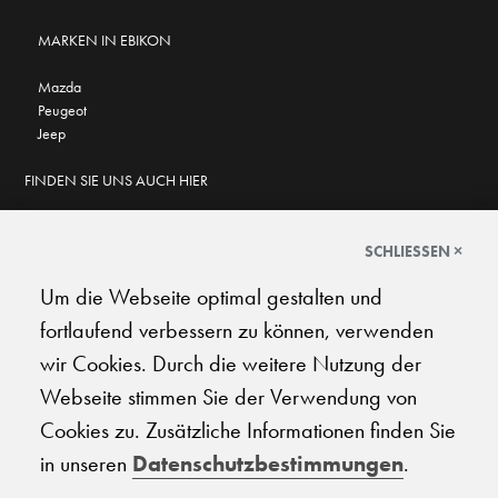
MARKEN IN EBIKON
Mazda
Peugeot
Jeep
FINDEN SIE UNS AUCH HIER
SCHLIESSEN ×
Um die Webseite optimal gestalten und
GOOGLE BEWERTUNGEN
fortlaufend verbessern zu können, verwenden
★
★
★
★
★
★
★
★
★
★
4.6
wir Cookies. Durch die weitere Nutzung der
Webseite stimmen Sie der Verwendung von
AGB
|
Impressum
|
Datenschutz
|
Support
Cookies zu. Zusätzliche Informationen finden Sie
in unseren
Datenschutzbestimmungen
.
© 2026 Carplanet Galliker