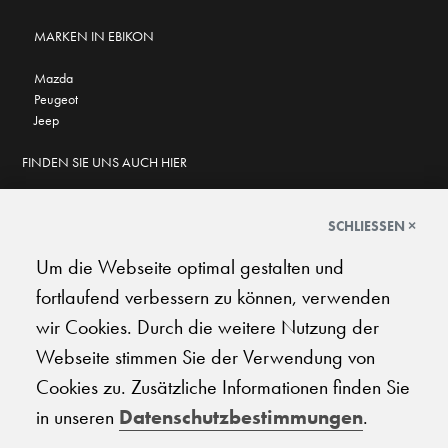
MARKEN IN EBIKON
Mazda
Peugeot
Jeep
FINDEN SIE UNS AUCH HIER
SCHLIESSEN ×
Um die Webseite optimal gestalten und
GOOGLE BEWERTUNGEN
fortlaufend verbessern zu können, verwenden
★
★
★
★
★
★
★
★
★
★
4.6
wir Cookies. Durch die weitere Nutzung der
Webseite stimmen Sie der Verwendung von
AGB
|
Impressum
|
Datenschutz
|
Support
Cookies zu. Zusätzliche Informationen finden Sie
in unseren
Datenschutzbestimmungen
.
© 2026 Carplanet Galliker