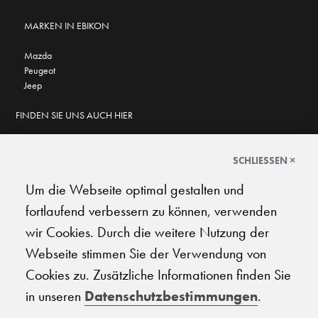
MARKEN IN EBIKON
Mazda
Peugeot
Jeep
FINDEN SIE UNS AUCH HIER
SCHLIESSEN ×
Um die Webseite optimal gestalten und
GOOGLE BEWERTUNGEN
fortlaufend verbessern zu können, verwenden
★
★
★
★
★
★
★
★
★
★
4.6
wir Cookies. Durch die weitere Nutzung der
Webseite stimmen Sie der Verwendung von
AGB
|
Impressum
|
Datenschutz
|
Support
Cookies zu. Zusätzliche Informationen finden Sie
in unseren
Datenschutzbestimmungen
.
© 2026 Carplanet Galliker