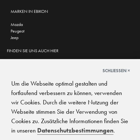
MARKEN IN EBIKON
Mazda
Peugeot
Jeep
FINDEN SIE UNS AUCH HIER
SCHLIESSEN ×
Um die Webseite optimal gestalten und
GOOGLE BEWERTUNGEN
fortlaufend verbessern zu können, verwenden
★
★
★
★
★
★
★
★
★
★
4.6
wir Cookies. Durch die weitere Nutzung der
Webseite stimmen Sie der Verwendung von
AGB
|
Impressum
|
Datenschutz
|
Support
Cookies zu. Zusätzliche Informationen finden Sie
in unseren
Datenschutzbestimmungen
.
© 2026 Carplanet Galliker