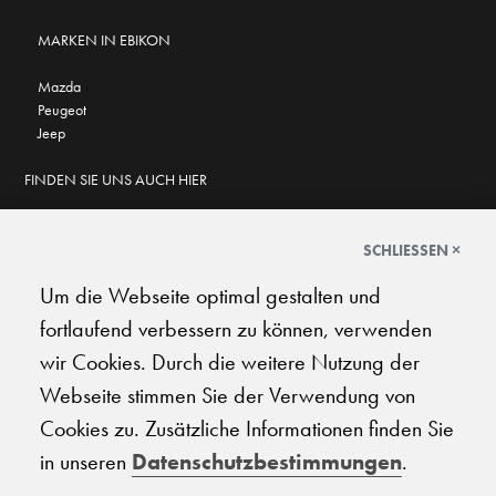
MARKEN IN EBIKON
Mazda
Peugeot
Jeep
FINDEN SIE UNS AUCH HIER
SCHLIESSEN ×
Um die Webseite optimal gestalten und
GOOGLE BEWERTUNGEN
fortlaufend verbessern zu können, verwenden
★
★
★
★
★
★
★
★
★
★
4.6
wir Cookies. Durch die weitere Nutzung der
Webseite stimmen Sie der Verwendung von
AGB
|
Impressum
|
Datenschutz
|
Support
Cookies zu. Zusätzliche Informationen finden Sie
in unseren
Datenschutzbestimmungen
.
© 2026 Carplanet Galliker