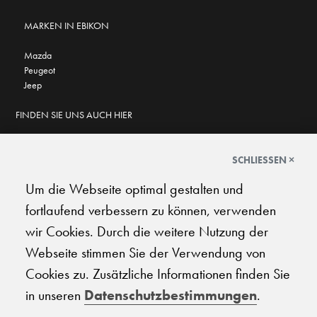
MARKEN IN EBIKON
Mazda
Peugeot
Jeep
FINDEN SIE UNS AUCH HIER
SCHLIESSEN ×
Um die Webseite optimal gestalten und
GOOGLE BEWERTUNGEN
fortlaufend verbessern zu können, verwenden
★
★
★
★
★
★
★
★
★
★
4.6
wir Cookies. Durch die weitere Nutzung der
Webseite stimmen Sie der Verwendung von
AGB
|
Impressum
|
Datenschutz
|
Support
Cookies zu. Zusätzliche Informationen finden Sie
in unseren
Datenschutzbestimmungen
.
© 2026 Carplanet Galliker