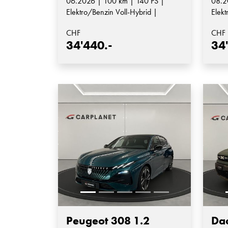
06.2026 | 100 km | 140 PS |
08.2
Elektro/Benzin Voll-Hybrid |
Elekt
Automatik-Getriebe
Auto
CHF
CHF
34'440.-
34
Peugeot 308 1.2
Dac