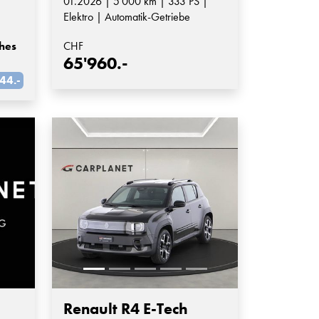
01.2026 | 5'000 km | 333 PS |
Elektro | Automatik-Getriebe
hes
CHF
65'960.-
44.-
Renault R4 E-Tech