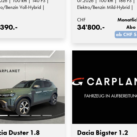
026 | 100 km | 140 PS |
07.2026 | 100 km | 186 PS |
ro/Benzin Voll-Hybrid |
Elektro/Benzin Mild-Hybrid |
matik-Getriebe
Automatik-Getriebe
CHF
Monatlic
'390.-
34'800.-
Abo
ab CHF 5
ia Duster 1.8
Dacia Bigster 1.2