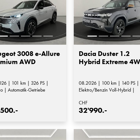
geot 3008 e-Allure
Dacia Duster 1.2
emium AWD
Hybrid Extreme 4
026 | 101 km | 326 PS |
08.2026 | 100 km | 140 PS |
ro | Automatik-Getriebe
Elektro/Benzin Voll-Hybrid |
Automatik-Getriebe
CHF
'500.-
32'990.-