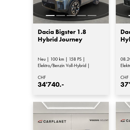
Dacia Bigster 1.8
Dac
Hybrid Journey
Hy
Neu | 100 km | 158 PS |
08.2
Elektro/Benzin Voll-Hybrid |
Elekt
Automatik-Getriebe
Auto
CHF
CHF
34'740.-
37