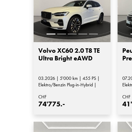
Volvo XC60 2.0 T8 TE
Peu
Ultra Bright eAWD
Pr
03.2026 | 5'000 km | 455 PS |
07.2
Elektro/Benzin Plug-in-Hybrid |
Elekt
Automatik-Getriebe
CHF
CHF
74'775.-
41