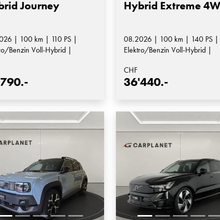
rid Journey
Hybrid Extreme 4
026 | 100 km | 110 PS |
08.2026 | 100 km | 140 PS |
ro/Benzin Voll-Hybrid |
Elektro/Benzin Voll-Hybrid |
matik-Getriebe
Automatik-Getriebe
CHF
'790.-
36'440.-