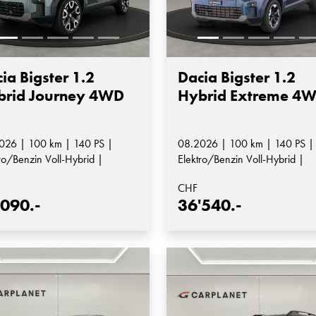
ia Bigster 1.2
Dacia Bigster 1.2
brid Journey 4WD
Hybrid Extreme 4
026 | 100 km | 140 PS |
08.2026 | 100 km | 140 PS |
ro/Benzin Voll-Hybrid |
Elektro/Benzin Voll-Hybrid |
matik-Getriebe
Automatik-Getriebe
CHF
'090.-
36'540.-